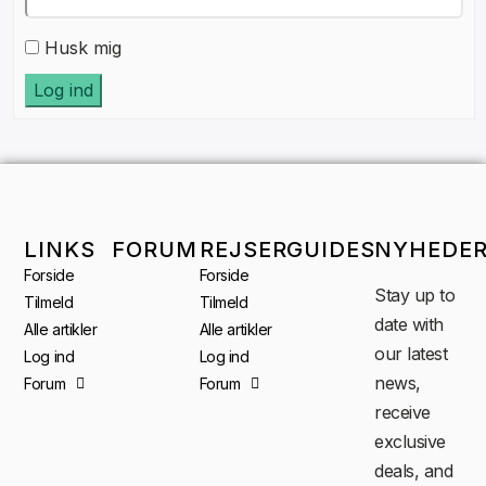
Husk mig
Log ind
LINKS
FORUM
REJSER
GUIDES
NYHEDE
Forside
Forside
Stay up to
Tilmeld
Tilmeld
date with
Alle artikler
Alle artikler
our latest
Log ind
Log ind
news,
Forum
Forum
receive
exclusive
deals, and