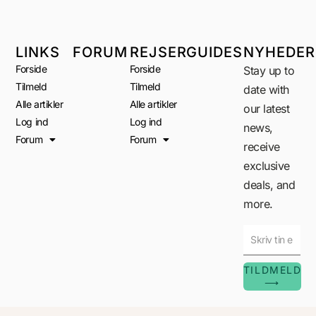
LINKS
FORUM
REJSER
GUIDES
NYHEDER
Forside
Forside
Stay up to
Tilmeld
Tilmeld
date with
Alle artikler
Alle artikler
our latest
Log ind
Log ind
news,
Forum
Forum
receive
exclusive
deals, and
more.
TILDMELD
⟶